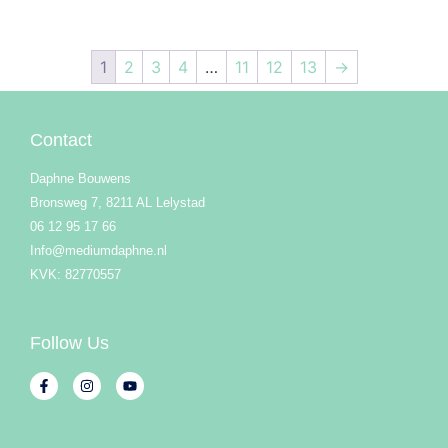
1
2
3
4
…
11
12
13
→
Contact
Daphne Bouwens
Bronsweg 7, 8211 AL Lelystad
06 12 95 17 66
Info@mediumdaphne.nl
KVK: 82770557
Follow Us