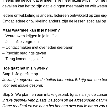
ineens het gevoel dat er meer is, je meer jezelf wilt zijn of het
gevallen kan het zo zijn dat je dingen meemaakt en wilt wete
Iedere ontwikkeling is anders. Iedereen ontwikkeld op zijn eig
Omdat iedere ontwikkeling anders, zijn de lessen speciaal op
Maar waarmee kan ik je helpen?
– Vertrouwen krijgen in je intuïtie
– Je intuïtie vergroten
– Contact maken met overleden dierbaren
– Psychic readings geven
– Terug komen bij jezelf
Hoe gaat het in z’n werk?
Stap 1: Je geeft je op
Je kan je opgeven via de button hieronder.
Ik krijg dan een be
voor een intake gesprek
Stap 2: We plannen een intake gesprek (gratis als je de cursu
Intake gesprek vind plaats via zoom op de afgesproken datum en 
(korte reading) en we gaan het hebben over wat je graag zou w