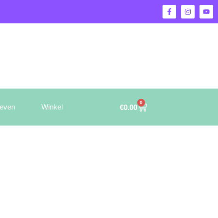
0
ieven
Winkel
€
0.00