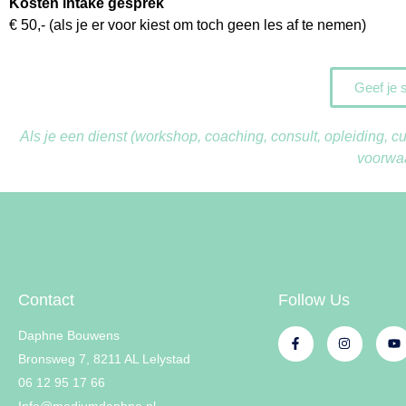
Kosten intake gesprek
€ 50,- (als je er voor kiest om toch geen les af te nemen)
Geef je 
Als je een dienst (workshop, coaching, consult, opleiding, 
voorwa
Contact
Follow Us
Daphne Bouwens
Bronsweg 7, 8211 AL Lelystad
06 12 95 17 66
Info@mediumdaphne.nl