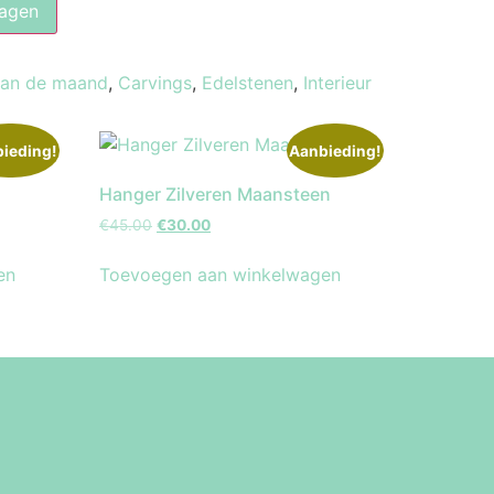
agen
van de maand
,
Carvings
,
Edelstenen
,
Interieur
ieding!
Aanbieding!
Hanger Zilveren Maansteen
€
45.00
€
30.00
en
Toevoegen aan winkelwagen