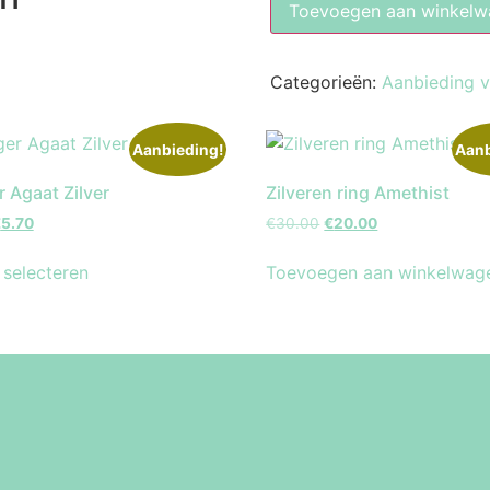
Toevoegen aan winkelw
Categorieën:
Aanbieding 
Aanbieding!
Aanb
 Agaat Zilver
Zilveren ring Amethist
€
5.70
€
30.00
€
20.00
 selecteren
Toevoegen aan winkelwag