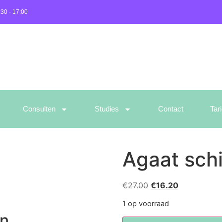
:30 - 17:00
Consulten
Studies
Contact
Tar
Agaat sch
€
27.00
€
16.20
1 op voorraad
en