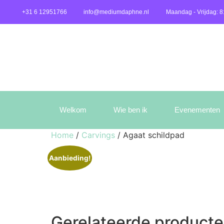
+31 6 12951766
info@mediumdaphne.nl
Maandag - Vrijdag: 8
Welkom
Wie ben ik
Evenementen
Home
/
Carvings
/ Agaat schildpad
Aanbieding!
Gerelateerde product