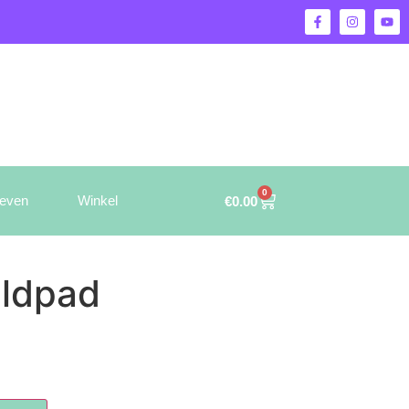
0
ieven
Winkel
€
0.00
ildpad