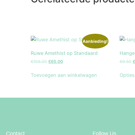
Aanbieding!
Ruwe Amethist op Standaard
Hanger
€
105.00
€
65.00
€
9.50
Toevoegen aan winkelwagen
Opties
Contact
Follow Us