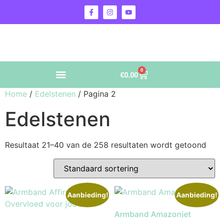
0
€
0.00
Home
/
Edelstenen
/ Pagina 2
Edelstenen
Resultaat 21–40 van de 258 resultaten wordt getoond
Aanbieding!
Aanbieding!
Armband Amazoniet