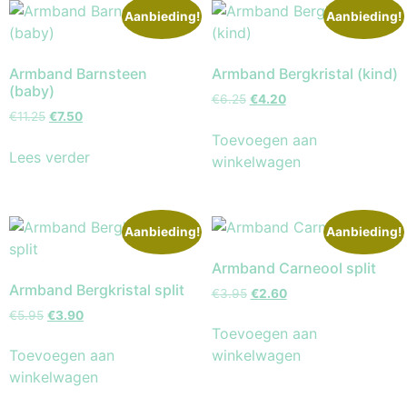
Aanbieding!
Aanbieding!
Armband Barnsteen
Armband Bergkristal (kind)
(baby)
€
6.25
€
4.20
€
11.25
€
7.50
Toevoegen aan
Lees verder
winkelwagen
Aanbieding!
Aanbieding!
Armband Carneool split
Armband Bergkristal split
€
3.95
€
2.60
€
5.95
€
3.90
Toevoegen aan
Toevoegen aan
winkelwagen
winkelwagen