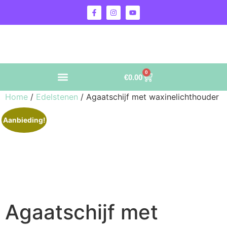
0
€
0.00
Home
/
Edelstenen
/ Agaatschijf met waxinelichthouder
Aanbieding!
Agaatschijf met