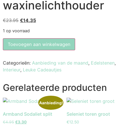
waxinelichthouder
€
23.95
€
14.35
1 op voorraad
Toevoegen aan winkelwagen
Categorieën:
Aanbieding van de maand
,
Edelstenen
,
Interieur
,
Leuke Cadeautjes
Gerelateerde producten
Aanbieding!
Armband Sodaliet split
Seleniet toren groot
€
4.95
€
3.30
€
12.50