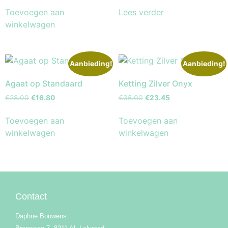
Toevoegen aan
Lees verder
winkelwagen
Aanbieding!
Aanbieding!
Agaat op Standaard
Ketting Zilver Onyx
€
28.00
€
16.80
€
35.00
€
23.45
Toevoegen aan
Toevoegen aan
winkelwagen
winkelwagen
Contact
Daphne Bouwens