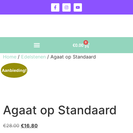
0
€
0.00
Home
/
Edelstenen
/ Agaat op Standaard
Aanbieding!
Agaat op Standaard
€
28.00
€
16.80