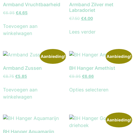
Armband Vruchtbaarheid
Armband Zilver met
Labradoriet
€
6.95
€
4.65
€
7.50
€
4.00
Toevoegen aan
Lees verder
winkelwagen
Aanbieding!
Aanbieding!
Armband Zussen
BH Hanger Amethist
€
8.75
€
5.85
€
9.95
€
6.66
Toevoegen aan
Opties selecteren
winkelwagen
Aanbieding!
BH Hanger Aquamarijn