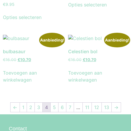
Opties selecteren
€
9.95
Opties selecteren
Aanbieding!
Aanbieding!
bulbasaur
Celestien bol
€
16.00
€
10.70
€
16.00
€
10.70
Toevoegen aan
Toevoegen aan
winkelwagen
winkelwagen
←
1
2
3
4
5
6
7
…
11
12
13
→
Contact