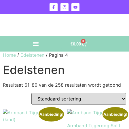
0
€
0.00
Home
/
Edelstenen
/ Pagina 4
Edelstenen
Resultaat 61–80 van de 258 resultaten wordt getoond
Aanbieding!
Aanbieding!
Armband Tijgeroog Split