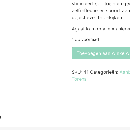
stimuleert spirituele en ge
zelfreflectie en spoort aa
objectiever te bekijken.
Agaat kan op alle maniere
1 op voorraad
Toevoegen aan winkelw
SKU:
41
Categorieën:
Aanb
Torens
e