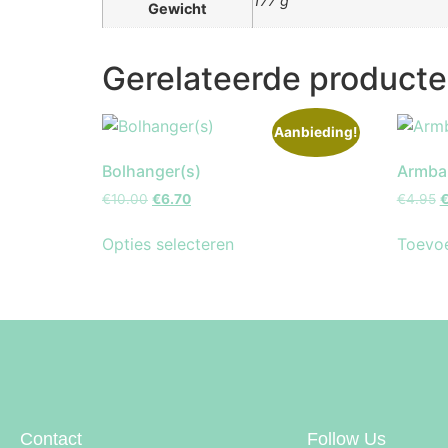
177 g
Gewicht
Gerelateerde product
Aanbieding!
Bolhanger(s)
Armban
€
10.00
€
6.70
€
4.95
Opties selecteren
Toevo
Contact
Follow Us