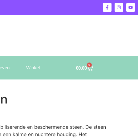
0
ieven
Winkel
€
0.00
en
abiliserende en beschermende steen. De steen
en een kalme en nuchtere houding. Het