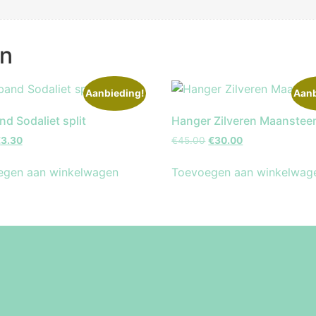
en
Aanbieding!
Aanb
d Sodaliet split
Hanger Zilveren Maanstee
€
3.30
€
45.00
€
30.00
egen aan winkelwagen
Toevoegen aan winkelwag