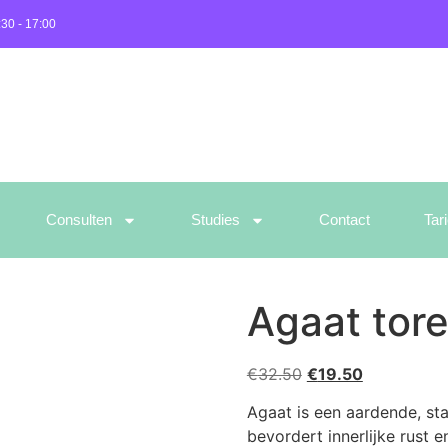
:30 - 17:00
Consulten
Studies
Contact
Tar
Agaat tor
€
32.50
€
19.50
Agaat is een aardende, st
bevordert innerlijke rust 