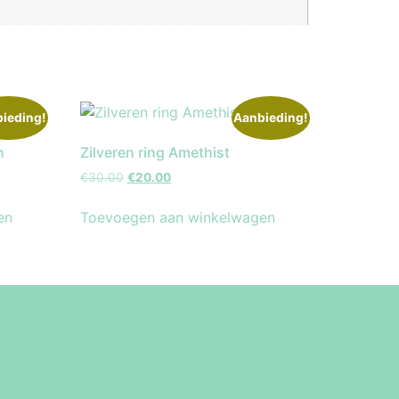
ieding!
Aanbieding!
n
Zilveren ring Amethist
€
30.00
€
20.00
en
Toevoegen aan winkelwagen