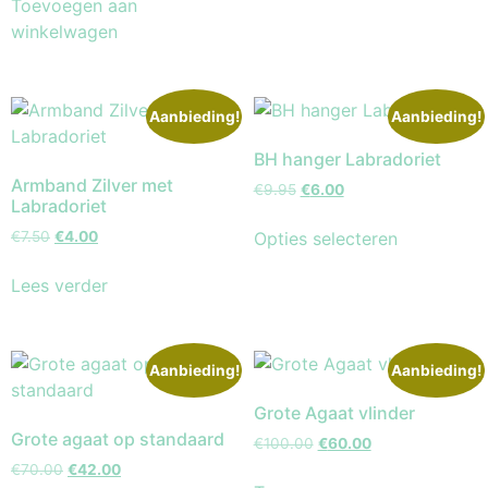
Toevoegen aan
winkelwagen
Aanbieding!
Aanbieding!
BH hanger Labradoriet
Armband Zilver met
€
9.95
€
6.00
Labradoriet
Opties selecteren
€
7.50
€
4.00
Lees verder
Aanbieding!
Aanbieding!
Grote Agaat vlinder
Grote agaat op standaard
€
100.00
€
60.00
€
70.00
€
42.00