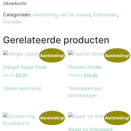
Uitverkocht
Categorieën:
Aanbieding van de maand
,
Edelstenen
,
Sieraden
Gerelateerde producten
Aanbieding!
Aanbieding!
Hanger Agaat Zilver
Fluoriet Vlinder
€
9.50
€
5.70
€
36.00
€
19.00
Opties selecteren
Toevoegen aan
winkelwagen
Aanbieding!
Aanbieding!
Agaat op Standaard