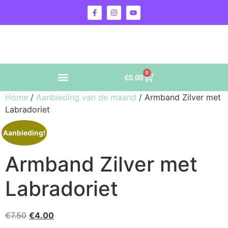
0
€
0.00
Home
/
Aanbieding van de maand
/ Armband Zilver met
Labradoriet
Aanbieding!
Armband Zilver met
Labradoriet
€
7.50
€
4.00