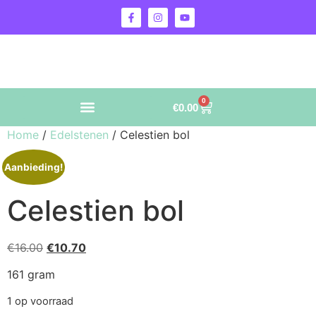
0
€
0.00
Home
/
Edelstenen
/ Celestien bol
Aanbieding!
Celestien bol
€
16.00
€
10.70
161 gram
1 op voorraad