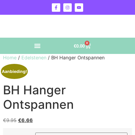
0
€
0.00
Home
/
Edelstenen
/ BH Hanger Ontspannen
Aanbieding!
BH Hanger
Ontspannen
€
9.95
€
6.66