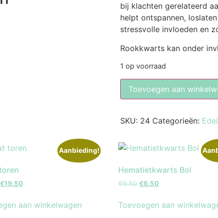
bij klachten gerelateerd aa
helpt ontspannen, loslate
stressvolle invloeden en z
Rookkwarts kan onder invlo
1 op voorraad
Toevoegen aan winkelw
SKU:
24
Categorieën:
Ede
Aanbieding!
Aanb
toren
Hematietkwarts Bol
€
19.50
€
9.50
€
6.50
egen aan winkelwagen
Toevoegen aan winkelwag