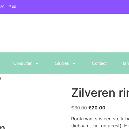
:30 - 17:00
Consulten
Studies
Contact
Tar
s
Zilveren r
€
30.00
€
20.00
Rookkwarts is een sterk 
en
(lichaam, ziel en geest). 