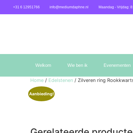
+31 6 12951766
info@mediumdaphne.nl
Maandag - Vrijdag: 8
Welkom
Wie ben ik
Evenementen
Home
/
Edelstenen
/ Zilveren ring Rookkwart
Aanbieding!
Gerelateerde product