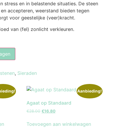
n stress en in belastende situaties. De steen
n en accepteren, weerstand bieden tegen
orgt voor geestelijke (veer)kracht.
ed van (fel) zonlicht verkleuren.
agen
lstenen
,
Sieraden
ieding!
Aanbieding!
Agaat op Standaard
€
28.00
€
16.80
en
Toevoegen aan winkelwagen