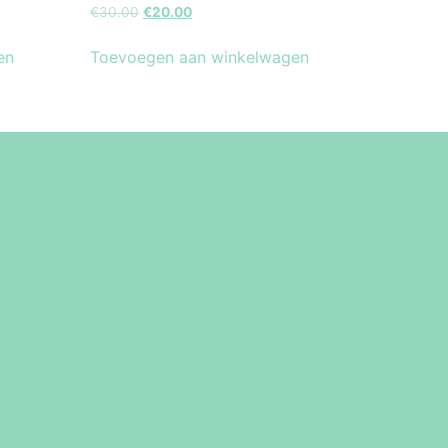
€
30.00
€
20.00
en
Toevoegen aan winkelwagen