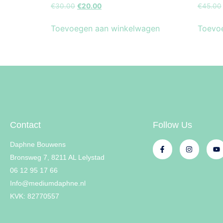
€
30.00
€
20.00
€
45.00
Toevoegen aan winkelwagen
Toevo
Contact
Follow Us
Daphne Bouwens
Bronsweg 7, 8211 AL Lelystad
06 12 95 17 66
Info@mediumdaphne.nl
KVK: 82770557