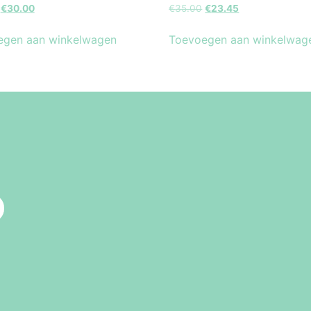
€
30.00
€
35.00
€
23.45
egen aan winkelwagen
Toevoegen aan winkelwag