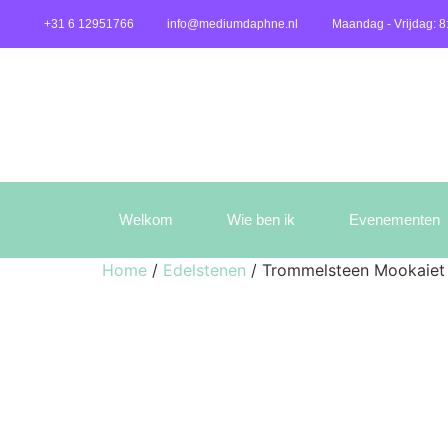
+31 6 12951766
info@mediumdaphne.nl
Maandag - Vrijdag: 8
Welkom
Wie ben ik
Evenementen
Home
/
Edelstenen
/ Trommelsteen Mookaiet