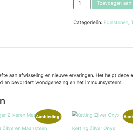
Toevoegen aan
Categorieën:
Edelstenen
,
efte aan afwisseling en nieuwe ervaringen. Het helpt deze 
end en bevordert wondgenezing en het immuunsysteem.
en
Aanbieding!
Aanb
 Zilveren Maansteen
Ketting Zilver Onyx