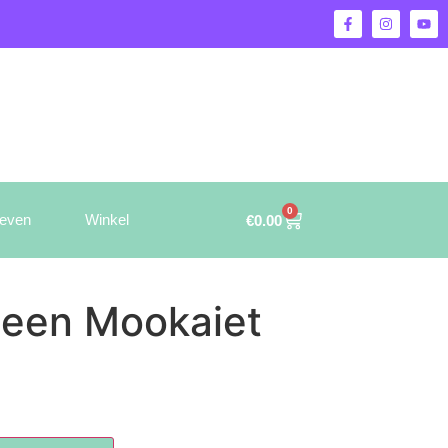
0
ieven
Winkel
€
0.00
een Mookaiet