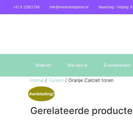
+31 6 12951766
info@mediumdaphne.nl
Maandag - Vrijdag: 8
Welkom
Wie ben ik
Evenementen
Home
/
Torens
/ Oranje Calciet toren
Aanbieding!
Gerelateerde product