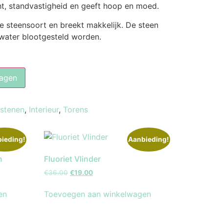
t, standvastigheid en geeft hoop en moed.
te steensoort en breekt makkelijk. De steen
 water blootgesteld worden.
agen
lstenen
,
Interieur
,
Torens
ieding!
Aanbieding!
n
Fluoriet Vlinder
€
36.00
€
19.00
en
Toevoegen aan winkelwagen