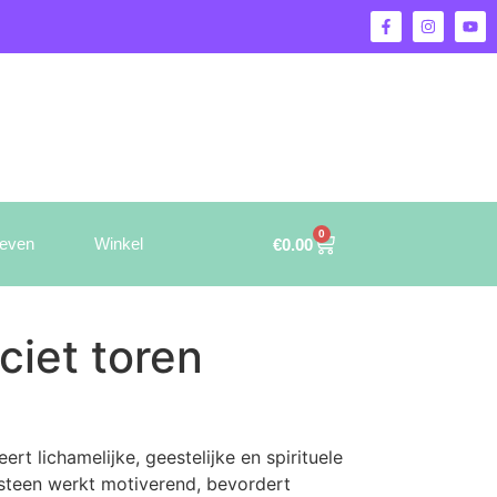
0
ieven
Winkel
€
0.00
ciet toren
ert lichamelijke, geestelijke en spirituele
 steen werkt motiverend, bevordert