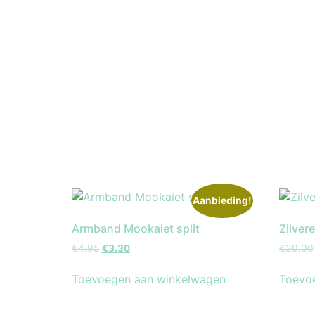
Aanbieding!
Armband Mookaiet split
Zilver
€
4.95
€
3.30
€
30.00
Toevoegen aan winkelwagen
Toevo