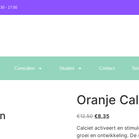
:30 - 17:00
Consulten
Studies
Contact
Tar
Oranje Cal
en
€
12.50
€
8.35
Calciet activeert en stimule
groei en ontwikkeling. De