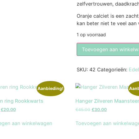
zelfvertrouwen, daadkrach
Oranje calciet is een zach
kan beter niet te veel aan
1 op voorraad
Toevoegen aan winkelw
SKU:
42
Categorieën:
Ede
Aanbieding!
Aanb
en ring Rookkwarts
Hanger Zilveren Maanstee
€
20.00
€
45.00
€
30.00
egen aan winkelwagen
Toevoegen aan winkelwag