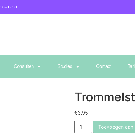
:30 - 17:00
Consulten
Studies
Contact
Tar
Trommelst
€
3.95
Toevoegen aan