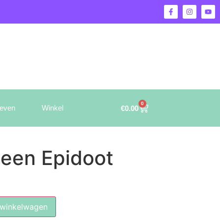
0
ieven
Winkel
€
0.00
een Epidoot
 winkelwagen