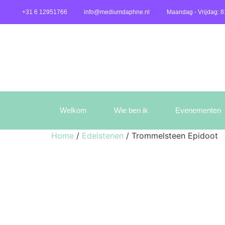
+31 6 12951766
info@mediumdaphne.nl
Maandag - Vrijdag: 8
Welkom
Wie ben ik
Evenementen
Home
/
Edelstenen
/ Trommelsteen Epidoot