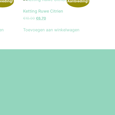
ieding!
Aanbieding!
Ketting Ruwe Citrien
€
10.00
€
6.70
en
Toevoegen aan winkelwagen