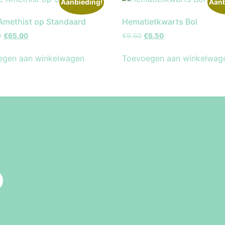
Aanbieding!
Aanb
methist op Standaard
Hematietkwarts Bol
0
€
65.00
€
9.50
€
6.50
egen aan winkelwagen
Toevoegen aan winkelwag