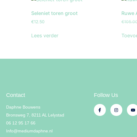
Seleniet toren groot
Ruwe A
€
12.50
€
105.0
Lees verder
Toevo
Contact
Follow Us
Daphne Bouwens
Bronsweg 7, 8211 AL Lelystad
06 12 95 17 66
Info@mediumdaphne.nl