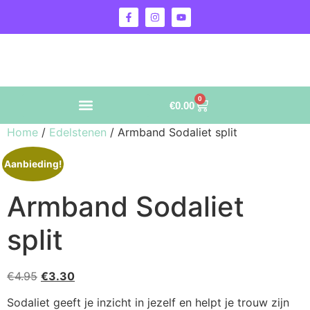
0
€
0.00
Home
/
Edelstenen
/ Armband Sodaliet split
Aanbieding!
Armband Sodaliet
split
€
4.95
€
3.30
Sodaliet geeft je inzicht in jezelf en helpt je trouw zijn