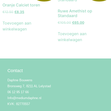
Oranje Calciet toren
Ruwe Amethist op
€
12.50
€
8.35
Standaard
Toevoegen aan
€
105.00
€
65.00
winkelwagen
Toevoegen aan
winkelwagen
Contact
Daphne Bouwens
Bronsweg 7, 8211 AL Lelystad
06 12 95 17 66
Info@mediumdaphne.nl
KVK: 82770557