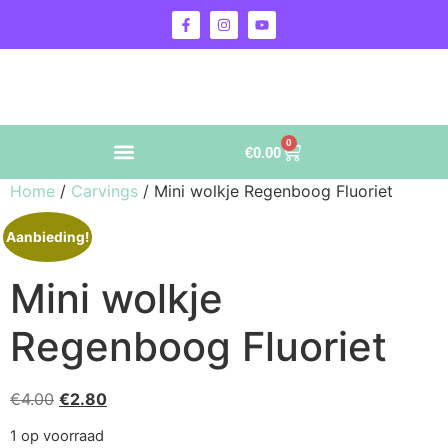
0
€
0.00
Home
/
Carvings
/ Mini wolkje Regenboog Fluoriet
Aanbieding!
Mini wolkje
Regenboog Fluoriet
€
4.00
€
2.80
1 op voorraad