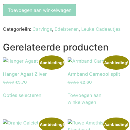
Toevoegen aan winkelwagen
Categorieën:
Carvings
,
Edelstenen
,
Leuke Cadeautjes
Gerelateerde producten
Aanbieding!
Aanbieding!
Hanger Agaat Zilver
Armband Carneool split
€
9.50
€
5.70
€
3.95
€
2.60
Opties selecteren
Toevoegen aan
winkelwagen
Aanbieding!
Aanbieding!