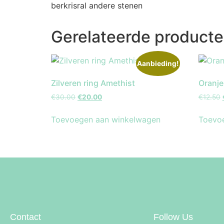
berkrisral andere stenen
Gerelateerde product
Aanbieding!
Zilveren ring Amethist
Oranje
€
30.00
€
20.00
€
12.50
Toevoegen aan winkelwagen
Toevo
Contact
Follow Us