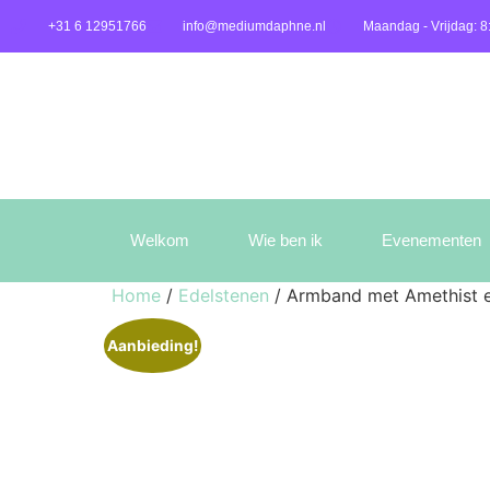
+31 6 12951766
info@mediumdaphne.nl
Maandag - Vrijdag: 8
Welkom
Wie ben ik
Evenementen
Home
/
Edelstenen
/ Armband met Amethist e
Aanbieding!