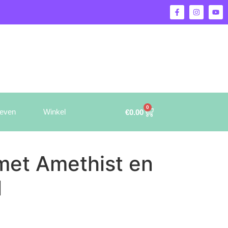
0
ieven
Winkel
€
0.00
et Amethist en
l