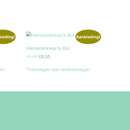
ieding!
Aanbieding!
Hematietkwarts Bol
€
9.50
€
6.50
en
Toevoegen aan winkelwagen