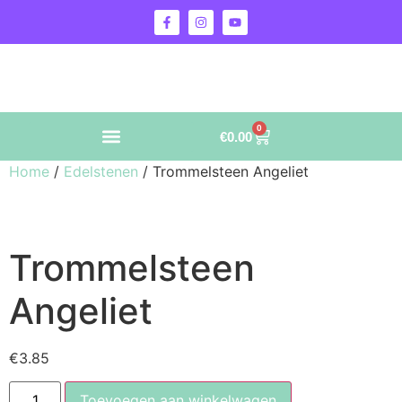
0
€
0.00
Home
/
Edelstenen
/ Trommelsteen Angeliet
Trommelsteen
Angeliet
€
3.85
Toevoegen aan winkelwagen