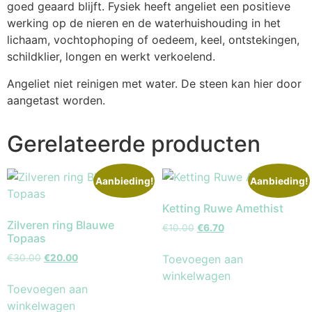
goed geaard blijft. Fysiek heeft angeliet een positieve
werking op de nieren en de waterhuishouding in het
lichaam, vochtophoping of oedeem, keel, ontstekingen,
schildklier, longen en werkt verkoelend.
Angeliet niet reinigen met water. De steen kan hier door
aangetast worden.
Gerelateerde producten
Aanbieding!
Aanbieding!
Ketting Ruwe Amethist
Zilveren ring Blauwe
€
10.00
€
6.70
Topaas
Toevoegen aan
€
30.00
€
20.00
winkelwagen
Toevoegen aan
winkelwagen