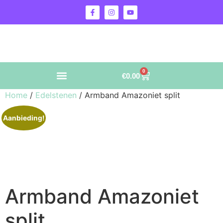
0
€
0.00
Home
/
Edelstenen
/ Armband Amazoniet split
Aanbieding!
Armband Amazoniet
split