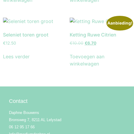
Aanbieding!
Seleniet toren groot
Ketting Ruwe Citrien
€
12.50
€
10.00
€
6.70
Lees verder
Toevoegen aan
winkelwagen
Contact
Daphne Bouwens
Bronsweg 7, 8211 AL Lelystad
06 12 95 17 66