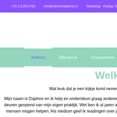
+31 6 12951766
info@mediumdaphne.nl
Maandag - Vrijdag: 8
Welkom
Wie ben ik
Evenementen
Wel
Wat leuk dat je een kijkje komt neme
Mijn naam is Daphne en ik help en ondersteun graag anderen
deuren geopend van mijn eigen praktijk. Wel ben ik al jaren 
mensen mogen helpen. Als medium geef ik readingen over je