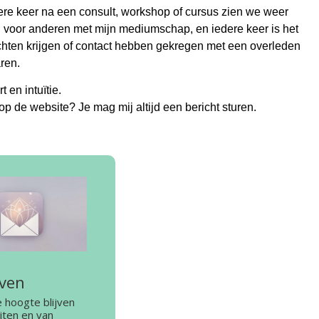
dere keer na een consult, workshop of cursus zien we weer
 voor anderen met mijn mediumschap, en iedere keer is het
ichten krijgen of contact hebben gekregen met een overleden
ren.
t en intuïtie.
op de website? Je mag mij altijd een bericht sturen.
jven
e hoogte blijven
eiten en van