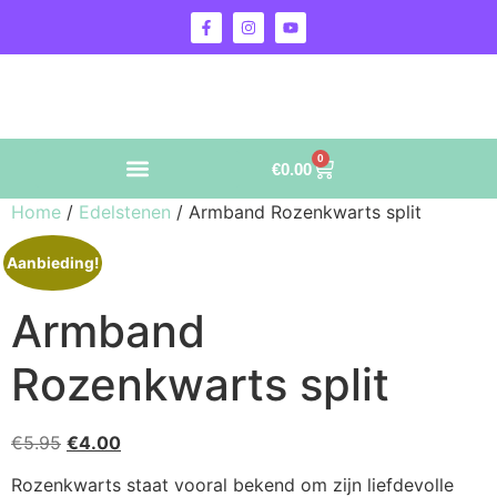
0
€
0.00
Home
/
Edelstenen
/ Armband Rozenkwarts split
Aanbieding!
Armband
Rozenkwarts split
€
5.95
€
4.00
Rozenkwarts staat vooral bekend om zijn liefdevolle