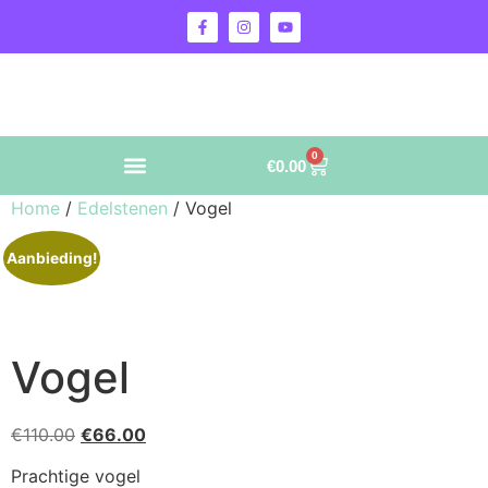
0
€
0.00
Home
/
Edelstenen
/ Vogel
Aanbieding!
Vogel
€
110.00
€
66.00
Prachtige vogel