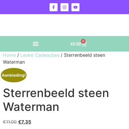
0
€
0.00
Home
/
Leuke Cadeautjes
/ Sterrenbeeld steen
Waterman
Aanbieding!
Sterrenbeeld steen
Waterman
€
11.00
€
7.35