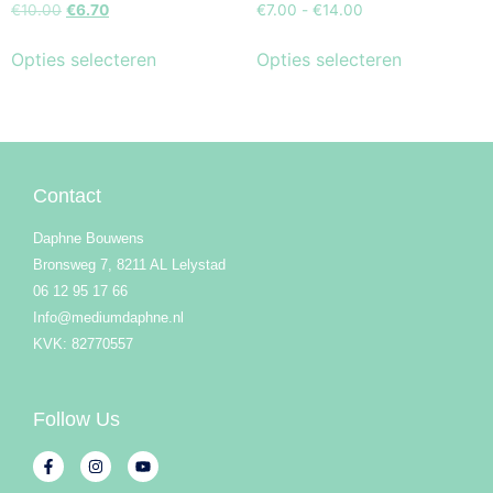
€
10.00
€
6.70
€
7.00
-
€
14.00
Opties selecteren
Opties selecteren
Contact
Daphne Bouwens
Bronsweg 7, 8211 AL Lelystad
06 12 95 17 66
Info@mediumdaphne.nl
KVK: 82770557
Follow Us