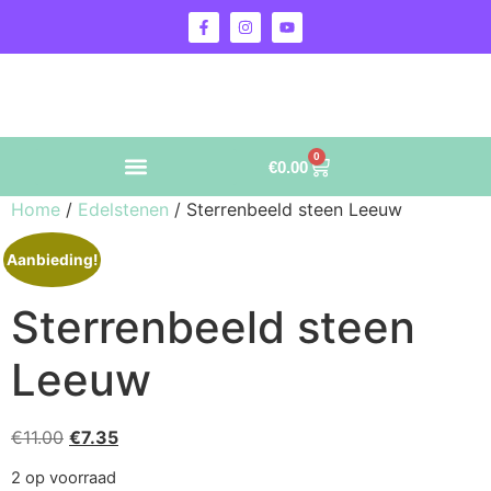
0
€
0.00
Home
/
Edelstenen
/ Sterrenbeeld steen Leeuw
Aanbieding!
Sterrenbeeld steen
Leeuw
€
11.00
€
7.35
2 op voorraad