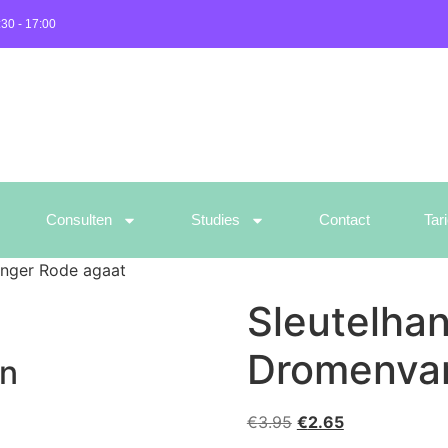
:30 - 17:00
Consulten
Studies
Contact
Tar
nger Rode agaat
Sleutelha
Dromenvan
en
€
3.95
€
2.65