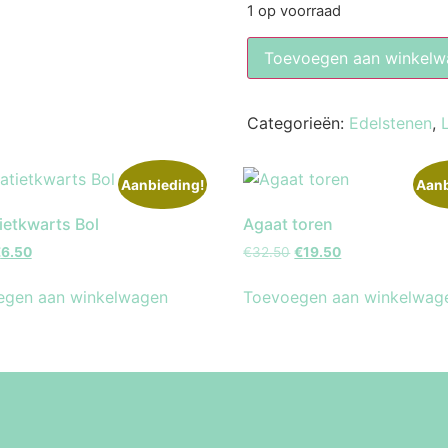
1 op voorraad
Toevoegen aan winkelw
Categorieën:
Edelstenen
,
Aanbieding!
Aanb
etkwarts Bol
Agaat toren
€
6.50
€
32.50
€
19.50
egen aan winkelwagen
Toevoegen aan winkelwag