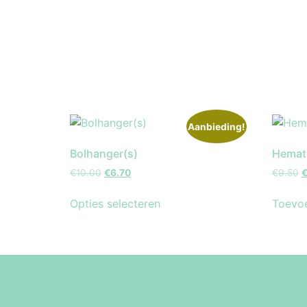
Aanbieding!
Bolhanger(s)
Hemati
€
10.00
€
6.70
€
9.50
Opties selecteren
Toevo