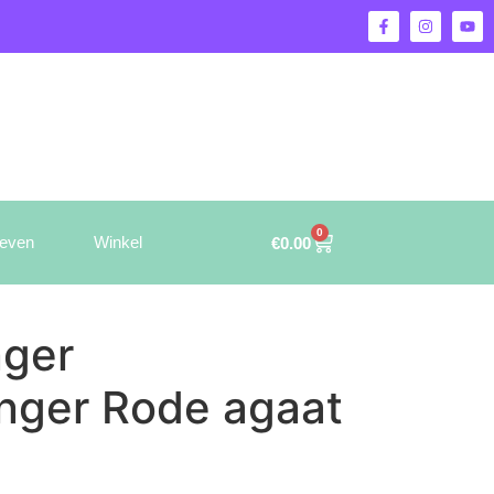
0
ieven
Winkel
€
0.00
nger
ger Rode agaat