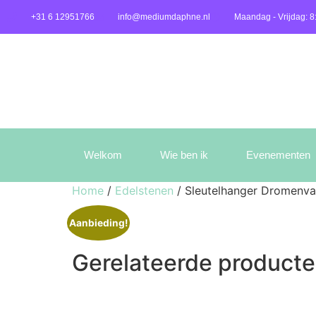
+31 6 12951766
info@mediumdaphne.nl
Maandag - Vrijdag: 8
Welkom
Wie ben ik
Evenementen
Home
/
Edelstenen
/ Sleutelhanger Dromenva
Aanbieding!
Gerelateerde product