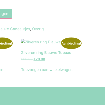
agen
Leuke Cadeautjes
,
Overig
ieding!
Aanbieding!
Zilveren ring Blauwe Topaas
€
30.00
€
20.00
en
Toevoegen aan winkelwagen