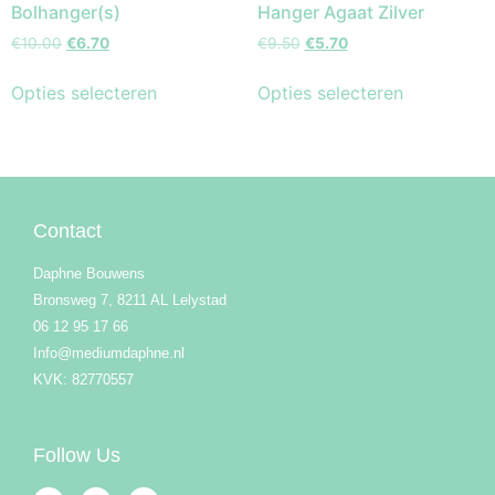
Bolhanger(s)
Hanger Agaat Zilver
€
10.00
€
6.70
€
9.50
€
5.70
Opties selecteren
Opties selecteren
Contact
Daphne Bouwens
Bronsweg 7, 8211 AL Lelystad
06 12 95 17 66
Info@mediumdaphne.nl
KVK: 82770557
Follow Us