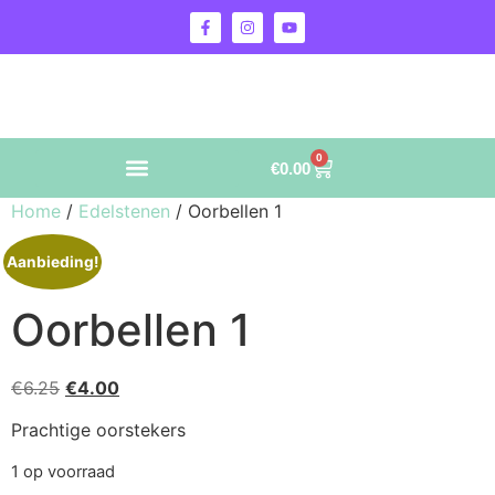
0
€
0.00
Home
/
Edelstenen
/ Oorbellen 1
Aanbieding!
Oorbellen 1
€
6.25
€
4.00
Prachtige oorstekers
1 op voorraad