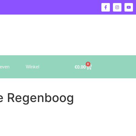
0
ieven
Winkel
€
0.00
je Regenboog