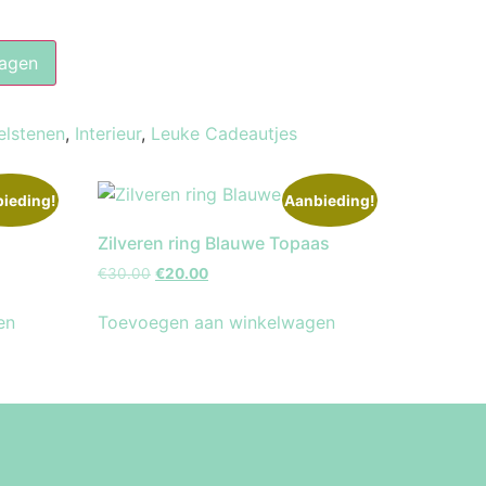
agen
elstenen
,
Interieur
,
Leuke Cadeautjes
ieding!
Aanbieding!
Zilveren ring Blauwe Topaas
€
30.00
€
20.00
en
Toevoegen aan winkelwagen