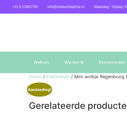
+31 6 12951766
info@mediumdaphne.nl
Maandag - Vrijdag: 8
Welkom
Wie ben ik
Evenementen
Home
/
Edelstenen
/ Mini wolkje Regenboog F
Aanbieding!
Gerelateerde product