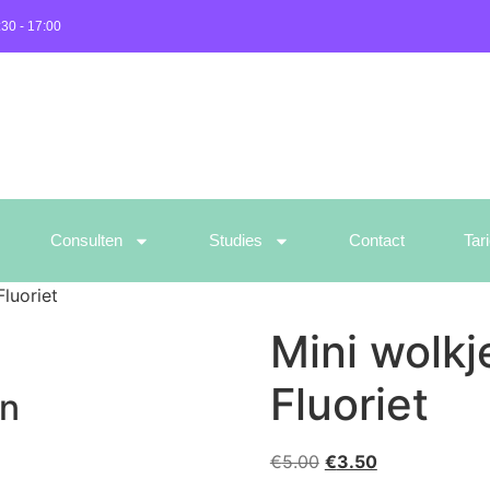
:30 - 17:00
Consulten
Studies
Contact
Tar
luoriet
Mini wolk
Fluoriet
en
€
5.00
€
3.50