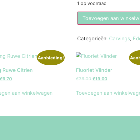
1 op voorraad
Toevoegen aan winkelw
Categorieën:
Carvings
,
Ed
Aanbieding!
Aanb
g Ruwe Citrien
Fluoriet Vlinder
€
6.70
€
36.00
€
19.00
egen aan winkelwagen
Toevoegen aan winkelwag