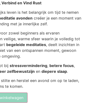
 Verbind en Vind Rust
jks leven is het belangrijk om tijd te nemen
editatie avonden
creëer je een moment van
ding met je innerlijke zelf.
voor zowel beginners als ervaren
 veilige, warme sfeer waarin je volledig tot
aart
begeleide meditaties
, deelt inzichten in
niet van een ontspannen moment, gewoon
e omgeving.
pt bij
stressvermindering
,
betere focus
,
er zelfbewustzijn
en
diepere slaap
.
stilte en herstel een avond om op te laden,
ns te komen.
 winkelwagen