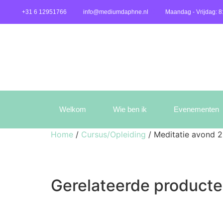
+31 6 12951766
info@mediumdaphne.nl
Maandag - Vrijdag: 8
Welkom
Wie ben ik
Evenementen
Home
/
Cursus/Opleiding
/ Meditatie avond 2
Gerelateerde product