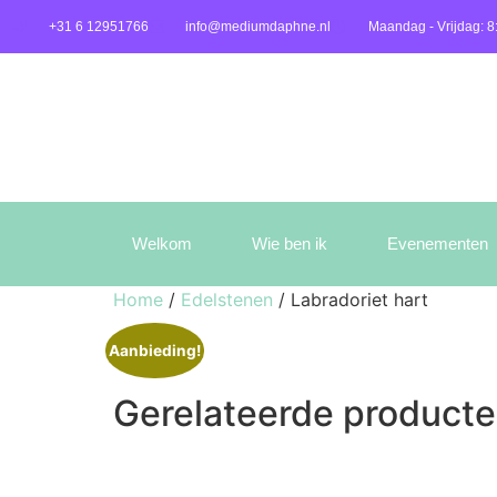
+31 6 12951766
info@mediumdaphne.nl
Maandag - Vrijdag: 8
Welkom
Wie ben ik
Evenementen
Home
/
Edelstenen
/ Labradoriet hart
Aanbieding!
Gerelateerde product