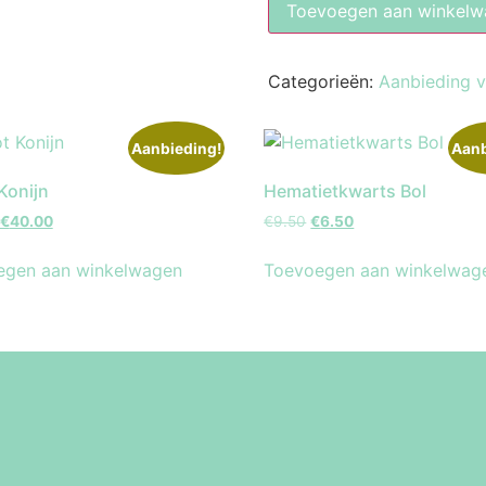
Toevoegen aan winkelw
Categorieën:
Aanbieding 
Aanbieding!
Aanb
Konijn
Hematietkwarts Bol
€
40.00
€
9.50
€
6.50
egen aan winkelwagen
Toevoegen aan winkelwag