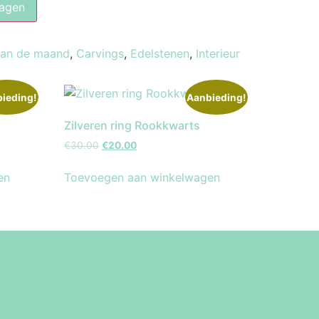
agen
van de maand
,
Carvings
,
Edelstenen
,
Interieur
ieding!
Aanbieding!
Zilveren ring Rookkwarts
€
30.00
€
20.00
en
Toevoegen aan winkelwagen