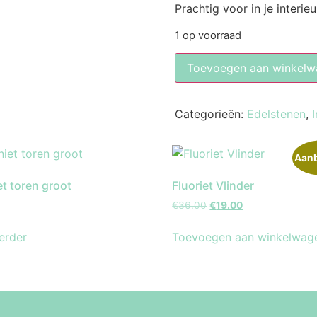
Prachtig voor in je interieu
1 op voorraad
Toevoegen aan winkelw
Categorieën:
Edelstenen
,
I
Aanb
et toren groot
Fluoriet Vlinder
€
36.00
€
19.00
erder
Toevoegen aan winkelwag