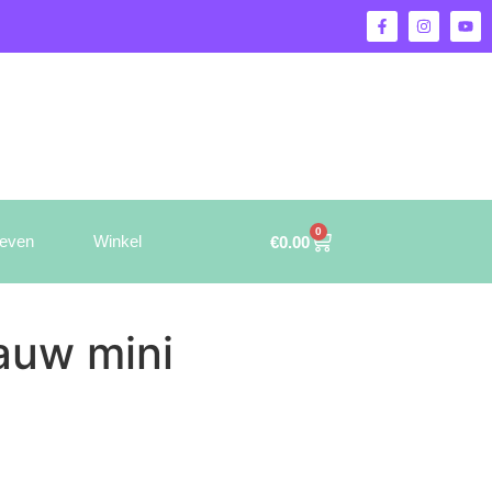
0
ieven
Winkel
€
0.00
auw mini