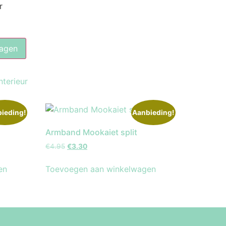
r
agen
nterieur
ieding!
Aanbieding!
Armband Mookaiet split
€
4.95
€
3.30
en
Toevoegen aan winkelwagen