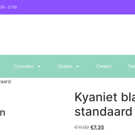
:30 - 17:00
Consulten
Studies
Contact
Tar
daard
Kyaniet bl
standaard
en
€
11.00
€
7.35