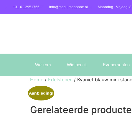
+31 6 12951766
info@mediumdaphne.nl
Maandag - Vrijdag: 8
Welkom
Wie ben ik
Evenementen
Home
/
Edelstenen
/ Kyaniet blauw mini stan
Aanbieding!
Gerelateerde product