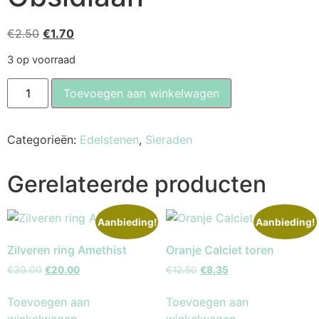
€
2.50
€
1.70
3 op voorraad
Toevoegen aan winkelwagen
Categorieën:
Edelstenen
,
Sieraden
Gerelateerde producten
Aanbieding!
Aanbieding!
Zilveren ring Amethist
Oranje Calciet toren
€
30.00
€
20.00
€
12.50
€
8.35
Toevoegen aan
Toevoegen aan
winkelwagen
winkelwagen