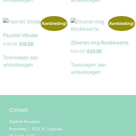
Aanbieding!
Aanbieding!
Fluoriet Vlinder
Zilveren ring Rookkwarts
€
36.00
€
19.00
€
30.00
€
20.00
Toevoegen aan
winkelwagen
Toevoegen aan
winkelwagen
Contact
Daphne Bouwens
Bronsweg 7, 8211 AL Lelystad