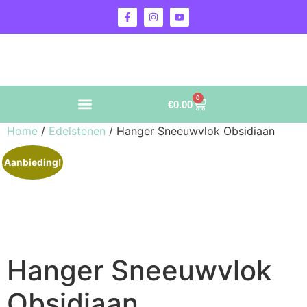
0
€
0.00
Home
/
Edelstenen
/ Hanger Sneeuwvlok Obsidiaan
Aanbieding!
Hanger Sneeuwvlok
Obsidiaan