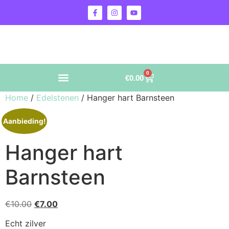
0
€
0.00
Home
/
Edelstenen
/ Hanger hart Barnsteen
Aanbieding!
Hanger hart
Barnsteen
€
10.00
€
7.00
Echt zilver