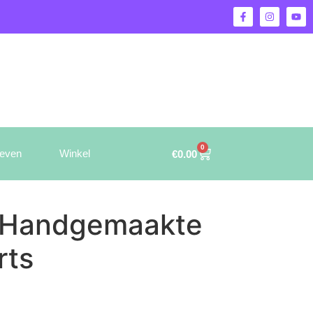
0
ieven
Winkel
€
0.00
 Handgemaakte
rts