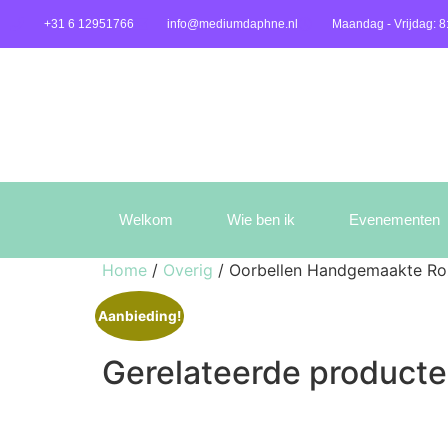
+31 6 12951766
info@mediumdaphne.nl
Maandag - Vrijdag: 8
Welkom
Wie ben ik
Evenementen
Home
/
Overig
/ Oorbellen Handgemaakte Ro
Aanbieding!
Gerelateerde product