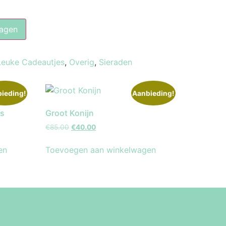
agen
Leuke Cadeautjes
,
Overig
,
Sieraden
ieding!
Aanbieding!
as
Groot Konijn
€
85.00
€
40.00
en
Toevoegen aan winkelwagen