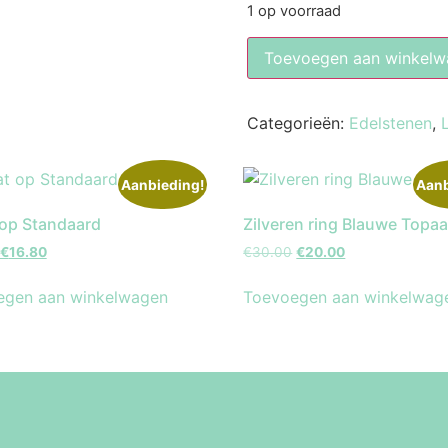
1 op voorraad
Toevoegen aan winkelw
Categorieën:
Edelstenen
,
Aanbieding!
Aanb
op Standaard
Zilveren ring Blauwe Topa
€
16.80
€
30.00
€
20.00
egen aan winkelwagen
Toevoegen aan winkelwag