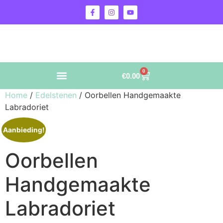
0
€
0.00
Home
/
Edelstenen
/ Oorbellen Handgemaakte
Labradoriet
Aanbieding!
Oorbellen
Handgemaakte
Labradoriet