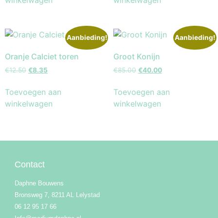
Aanbieding!
Aanbieding!
Oranje Calciet toren
Groot Konijn
€
12.50
€
8.35
€
85.00
€
40.00
Toevoegen aan
Toevoegen aan
winkelwagen
winkelwagen
Contact
Daphne Bouwens
Bronsweg 7, 8211 AL Lelystad
06 12 95 17 66