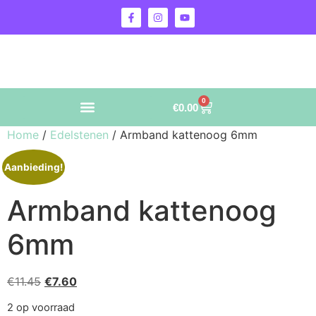
0
€
0.00
Home
/
Edelstenen
/ Armband kattenoog 6mm
Aanbieding!
Armband kattenoog
6mm
€
11.45
€
7.60
2 op voorraad