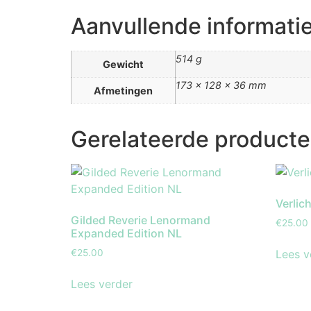
Aanvullende informati
514 g
Gewicht
173 × 128 × 36 mm
Afmetingen
Gerelateerde product
Verlic
Gilded Reverie Lenormand
€
25.00
Expanded Edition NL
Lees v
€
25.00
Lees verder