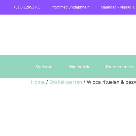
+31 6 12951766
info@mediumdaphne.nl
Maandag - Vrijdag: 8
Welkom
Wie ben ik
Evenementen
Home
/
Orakelkaarten
/ Wicca rituelen & bez