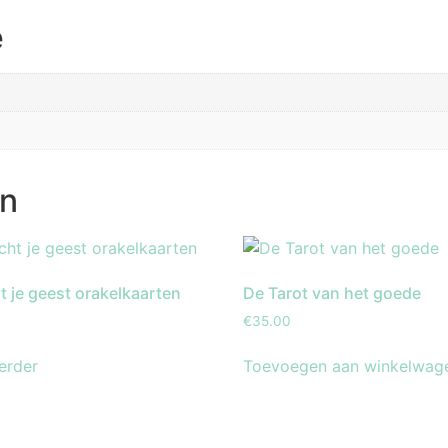
e
en
ht je geest orakelkaarten
De Tarot van het goede
€
35.00
erder
Toevoegen aan winkelwag