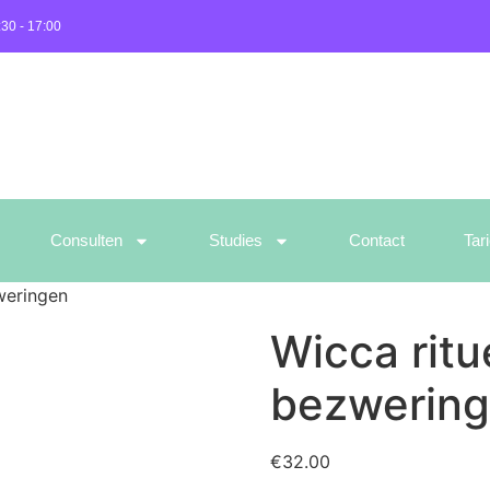
:30 - 17:00
Consulten
Studies
Contact
Tar
weringen
Wicca ritu
bezwerin
€
32.00