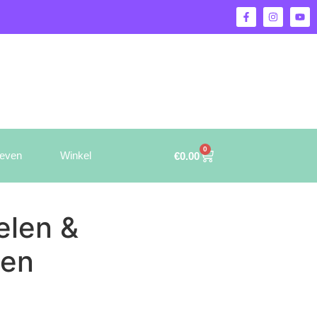
0
ieven
Winkel
€
0.00
elen &
gen