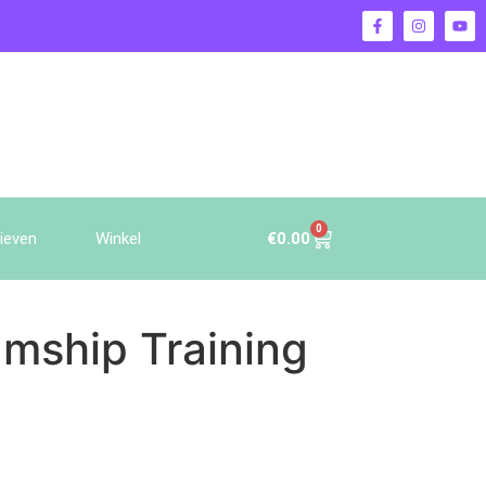
0
€
0.00
ieven
Winkel
mship Training