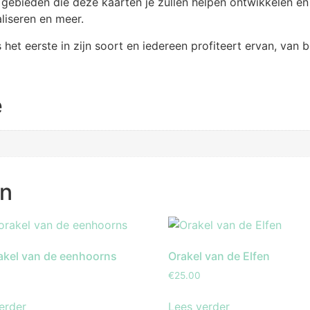
 gebieden die deze kaarten je zullen helpen ontwikkelen en 
aliseren en meer.
het eerste in zijn soort en iedereen profiteert ervan, va
e
en
akel van de eenhoorns
Orakel van de Elfen
€
25.00
erder
Lees verder