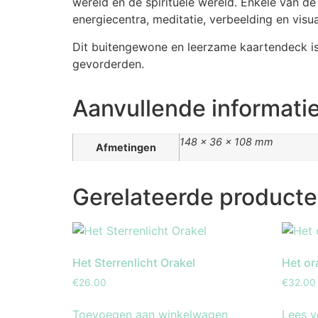
wereld en de spirituele wereld. Enkele van de
energiecentra, meditatie, verbeelding en visu
Dit buitengewone en leerzame kaartendeck is 
gevorderden.
Aanvullende informati
148 × 36 × 108 mm
Afmetingen
Gerelateerde product
Het Sterrenlicht Orakel
Het or
€
26.00
€
32.00
Toevoegen aan winkelwagen
Lees v