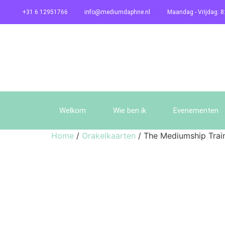
+31 6 12951766
info@mediumdaphne.nl
Maandag - Vrijdag: 8:
Welkom
Wie ben ik
Evenementen
Home
/
Orakelkaarten
/ The Mediumship Trai