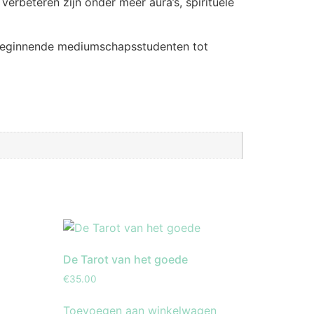
verbeteren zijn onder meer aura’s, spirituele
n beginnende mediumschapsstudenten tot
De Tarot van het goede
€
35.00
Toevoegen aan winkelwagen