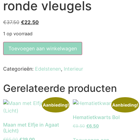
ronde vleugels
€
37.50
€
22.50
1 op voorraad
Toevoegen aan winkelwagen
Categorieën:
Edelstenen
,
Interieur
Gerelateerde producten
Aanbieding!
Aanbieding!
Hematietkwarts Bol
Maan met Elfje in Agaat
€
9.50
€
6.50
(Licht)
Toevoegen aan
€
65.00
€
39.00