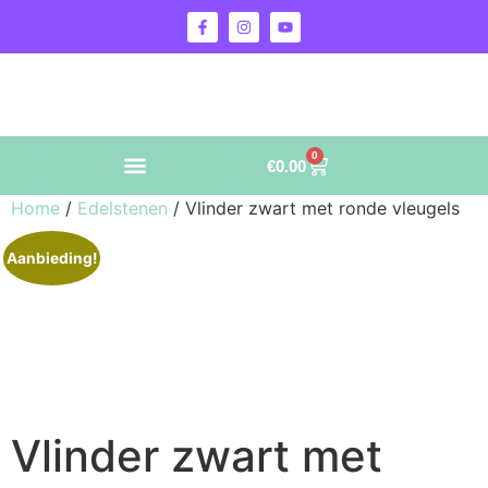
0
€
0.00
Home
/
Edelstenen
/ Vlinder zwart met ronde vleugels
Aanbieding!
Vlinder zwart met