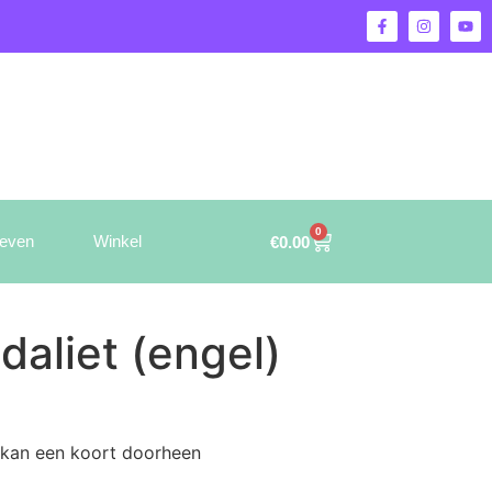
0
ieven
Winkel
€
0.00
aliet (engel)
r kan een koort doorheen