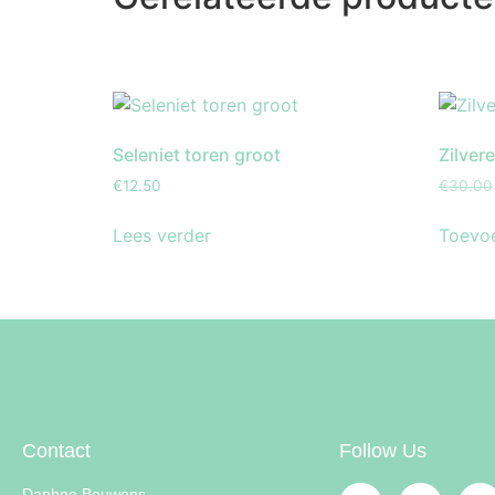
Seleniet toren groot
Zilver
€
12.50
€
30.00
Lees verder
Toevo
Contact
Follow Us
Daphne Bouwens