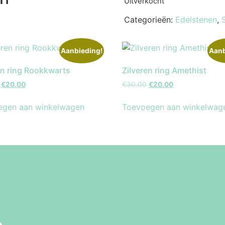
Uitverkocht
Categorieën:
Edelstenen
,
Aanbieding!
Aanb
en ring Rookkwarts
Zilveren ring Amethist
€
20.00
€
30.00
€
20.00
egen aan winkelwagen
Toevoegen aan winkelwag