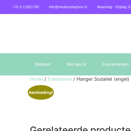
+31 6 12951766
info@mediumdaphne.nl
Maandag - Vrijdag: 8
Welkom
Wie ben ik
Evenementen
Home
/
Edelstenen
/ Hanger Sodaliet (engel)
Aanbieding!
Gerelateerde product