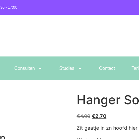
:30 - 17:00
Consulten
Studies
Contact
Tar
Hanger Sod
€
4.00
€
2.70
Zit gaatje in zn hoofd hie
en