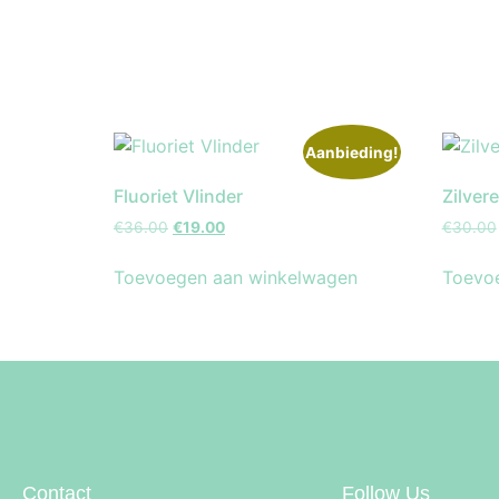
Aanbieding!
Fluoriet Vlinder
Zilver
€
36.00
€
19.00
€
30.00
Toevoegen aan winkelwagen
Toevo
Contact
Follow Us