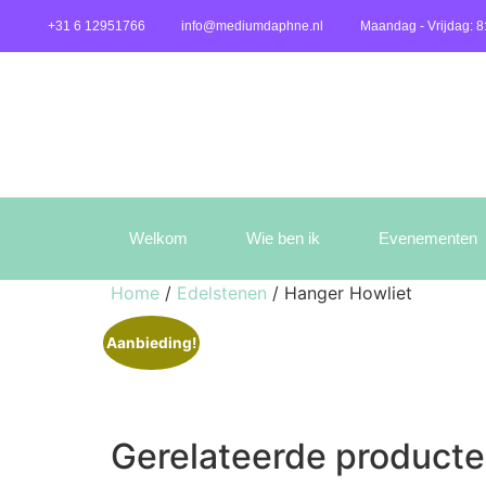
+31 6 12951766
info@mediumdaphne.nl
Maandag - Vrijdag: 8
Welkom
Wie ben ik
Evenementen
Home
/
Edelstenen
/ Hanger Howliet
Aanbieding!
Gerelateerde product