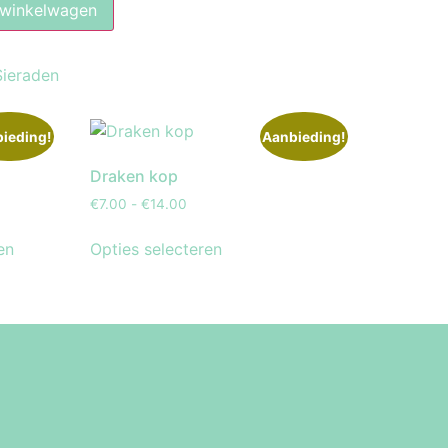
 winkelwagen
Sieraden
ieding!
Aanbieding!
Draken kop
€
7.00
-
€
14.00
en
Opties selecteren