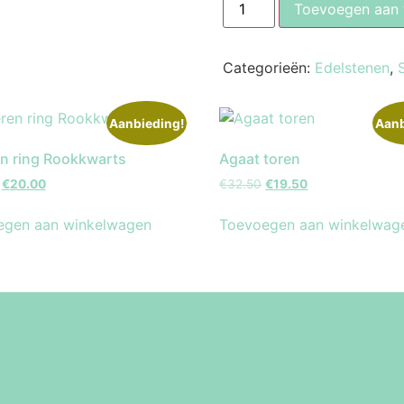
Toevoegen aan
Categorieën:
Edelstenen
,
Aanbieding!
Aanb
en ring Rookkwarts
Agaat toren
€
20.00
€
32.50
€
19.50
egen aan winkelwagen
Toevoegen aan winkelwag