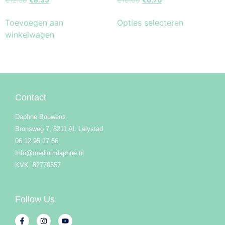
€
12.50
€
8.35
€
10.00
€
6.70
Toevoegen aan
Opties selecteren
winkelwagen
Contact
Daphne Bouwens
Bronsweg 7, 8211 AL Lelystad
06 12 95 17 66
Info@mediumdaphne.nl
KVK: 82770557
Follow Us