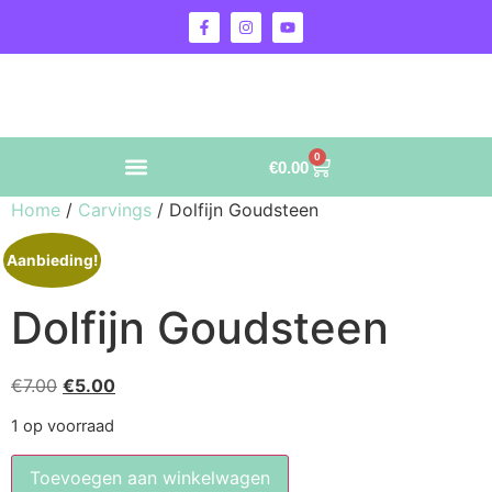
0
€
0.00
Home
/
Carvings
/ Dolfijn Goudsteen
Aanbieding!
Dolfijn Goudsteen
€
7.00
€
5.00
1 op voorraad
Toevoegen aan winkelwagen