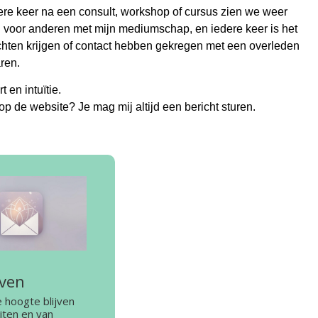
dere keer na een consult, workshop of cursus zien we weer
 voor anderen met mijn mediumschap, en iedere keer is het
ichten krijgen of contact hebben gekregen met een overleden
ren.
t en intuïtie.
op de website? Je mag mij altijd een bericht sturen.
jven
e hoogte blijven
eiten en van