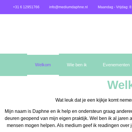
+31 6 12951766
info@mediumdaphne.nl
Maandag - Vrijdag: 8
Welkom
Wie ben ik
Evenementen
Wel
Wat leuk dat je een kijkje komt neme
Mijn naam is Daphne en ik help en ondersteun graag anderen
deuren geopend van mijn eigen praktijk. Wel ben ik al jaren 
mensen mogen helpen. Als medium geef ik readingen over je