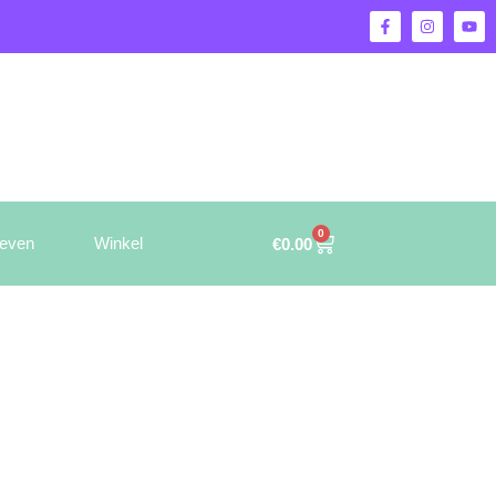
0
ieven
Winkel
€
0.00