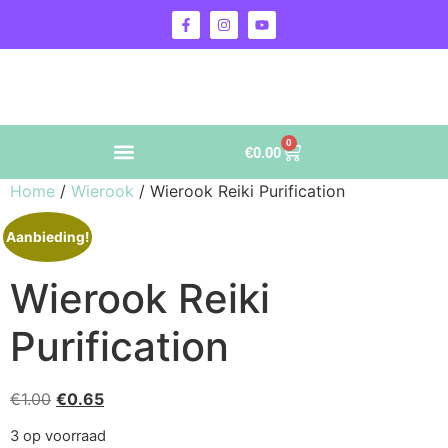
0
€
0.00
Home
/
Wierook
/ Wierook Reiki Purification
Aanbieding!
Wierook Reiki
Purification
€
1.00
€
0.65
3 op voorraad