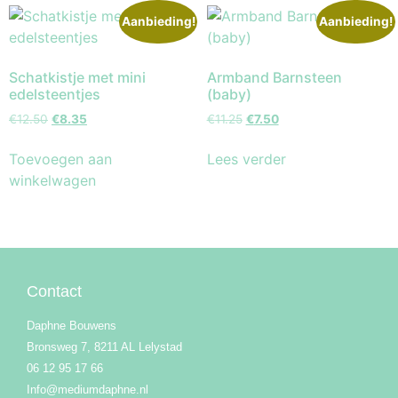
Aanbieding!
Aanbieding!
Schatkistje met mini
Armband Barnsteen
edelsteentjes
(baby)
€
12.50
€
8.35
€
11.25
€
7.50
Toevoegen aan
Lees verder
winkelwagen
Contact
Daphne Bouwens
Bronsweg 7, 8211 AL Lelystad
06 12 95 17 66
Info@mediumdaphne.nl